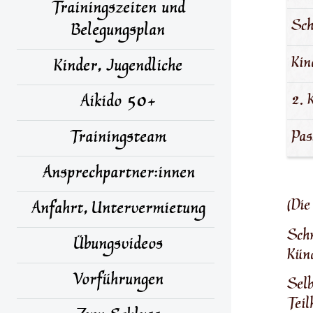
Trainingszeiten und
Sch
Belegungsplan
Kin
Kinder, Jugendliche
2. 
Aikido 50+
Trainingsteam
Pas
Ansprechpartner:innen
(Die
Anfahrt, Untervermietung
Schn
Übungsvideos
Künd
Vorführungen
Selb
Teil