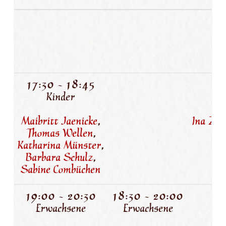
9
E
17:30 - 18:45
1
Kinder
Maibritt Jaenicke
,
Ina Zeu
Thomas Wellen
,
Katharina Münster
,
Barbara Schulz
,
Sabine Combüchen
19:00 - 20:30
18:30 - 20:00
1
Erwachsene
Erwachsene